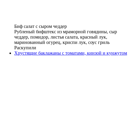
Биф салат с сыром чеддер
Рубленый бифштекс из мраморной говядины, сыр
чеддер, помидор, листья салата, красный лук,
маринованный огурец, криспи лук, соус гриль
Раскупили
Хрустящие баклажаны с томатами, кинзой и кунжутом