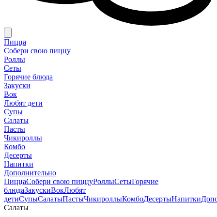
Пицца
Собери свою пиццу
Роллы
Сеты
Горячие блюда
Закуски
Вок
Любят дети
Супы
Салаты
Пасты
Чикироллы
Комбо
Десерты
Напитки
Дополнительно
Пицца
Собери свою пиццу
Роллы
Сеты
Горячие
блюда
Закуски
Вок
Любят
дети
Супы
Салаты
Пасты
Чикироллы
Комбо
Десерты
Напитки
Доп
Салаты