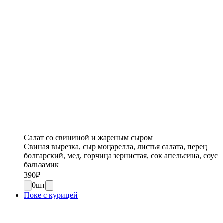
Салат со свининой и жареным сыром
Свиная вырезка, сыр моцарелла, листья салата, перец
болгарский, мед, горчица зернистая, сок апельсина, соус
бальзамик
390
₽
0
шт
Поке с курицей