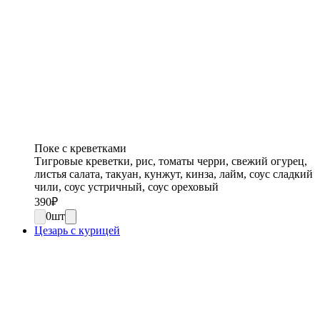
Поке с креветками
Тигровые креветки, рис, томаты черри, свежий огурец,
листья салата, такуан, кунжут, кинза, лайм, соус сладкий
чили, соус устричный, соус ореховый
390
₽
0
шт
Цезарь с курицей