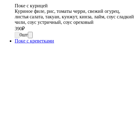
Поке с курицей
Куриное филе, рис, томаты черри, свежий огурец,
листья салата, такуан, кунжут, кинза, лайм, соус сладкий
чили, соус устричный, соус ореховый
390
₽
0
шт
Поке с креветками