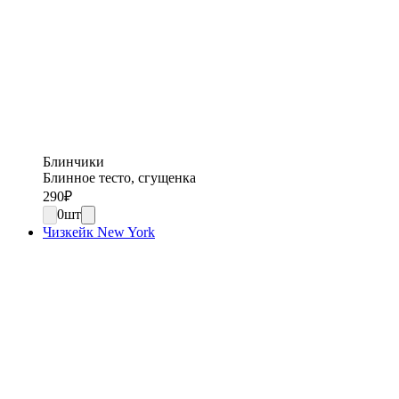
Блинчики
Блинное тесто, сгущенка
290
₽
0
шт
Чизкейк New York