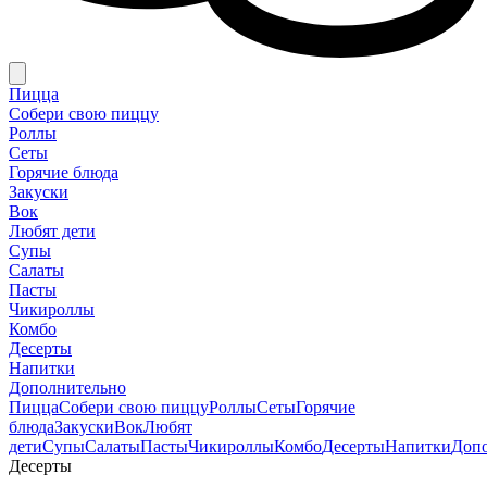
Пицца
Собери свою пиццу
Роллы
Сеты
Горячие блюда
Закуски
Вок
Любят дети
Супы
Салаты
Пасты
Чикироллы
Комбо
Десерты
Напитки
Дополнительно
Пицца
Собери свою пиццу
Роллы
Сеты
Горячие
блюда
Закуски
Вок
Любят
дети
Супы
Салаты
Пасты
Чикироллы
Комбо
Десерты
Напитки
Доп
Десерты