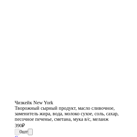
Чизкейк New York
Творожный сырный продукт, масло сливочное,
заменитель жира, вода, молоко сухое, соль, сахар,
песочное печенье, сметана, мука в/с, меланж
390
₽
0
шт